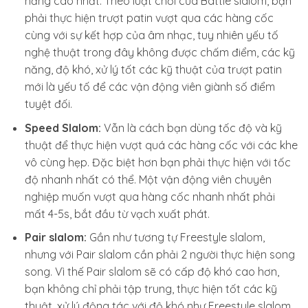
năng cao nhất. Theo luật chơi của Battle slalom, bạn
phải thực hiện trượt patin vượt qua các hàng cốc
cùng với sự kết hợp của âm nhạc, tuy nhiên yếu tố
nghệ thuật trong đây không được chấm điểm, các kỹ
năng, độ khó, xử lý tốt các kỹ thuật của trượt patin
mới là yếu tố để các vận động viên giành số điểm
tuyệt đối.
Speed Slalom:
Vẫn là cách bạn dùng tốc độ và kỹ
thuật để thực hiện vượt quá các hàng cốc với các khe
vô cùng hẹp. Đặc biệt hơn bạn phải thực hiện với tốc
độ nhanh nhất có thể. Một vận động viên chuyên
nghiệp muốn vượt qua hàng cốc nhanh nhất phải
mất 4-5s, bắt đầu từ vạch xuất phát.
Pair slalom:
Gần như tương tự Freestyle slalom,
nhưng với Pair slalom cần phải 2 người thực hiện song
song. Vì thế Pair slalom sẽ có cấp độ khó cao hơn,
bạn không chỉ phải tập trung, thực hiện tốt các kỹ
thuật, xử lý động tác với độ khó như Freestyle slalom