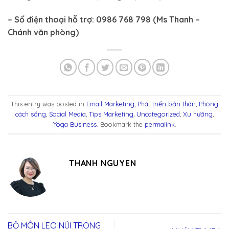
– Số điện thoại hỗ trợ: 0986 768 798 (Ms Thanh –
Chánh văn phòng)
This entry was posted in
Email Marketing
,
Phát triển bản thân
,
Phòng
cách sống
,
Social Media
,
Tips Marketing
,
Uncategorized
,
Xu hướng
,
Yoga Business
. Bookmark the
permalink
.
THANH NGUYEN
BỘ MÔN LEO NÚI TRONG