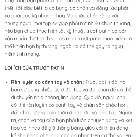
trượt này bạn phải có thể hình tốt, các nhóm cơ phát
triển tốt đặc biệt là cơ bụng, cơ chân và động tác phản
xạ phải cực kỳ nhanh nhạy. Và chắc chắn rằng với
những người mới tập sẽ gặp phải rất nhiều chấn thương,
nếu bạn chưa thực hiện tốt kỹ thuật trượt patin cơ bản
vẫn muốn thử thách với bộ môn trượt patin mạo hiểm có
thể khiến bạn bị thương, ngoài ra có thể gây ra nguy
hiểm tính mạng.
LỢI ÍCH CỦA TRƯỢT PATIN
Rèn luyện cơ cánh tay và chân
: Trượt patin đòi hỏi
bạn sử dụng nhiều lực ở đôi tay và đôi chân để có thể
di chuyển nhịp nhàng, linh động. Qua đó, người chơi
có thể rèn luyện cơ cánh tay và chân săn chắc hơn,
đốt cháy lượng calo thừa ở bắp đùi và bắp tay. Ngoài
ra, chân và tay của bạn phải luôn chuyển động và kết
hợp với nhau để giữ thăng bằng, giúp cải thiện đáng
kể khả năng phối hợp các bộ phận trên cơ thể và rèn