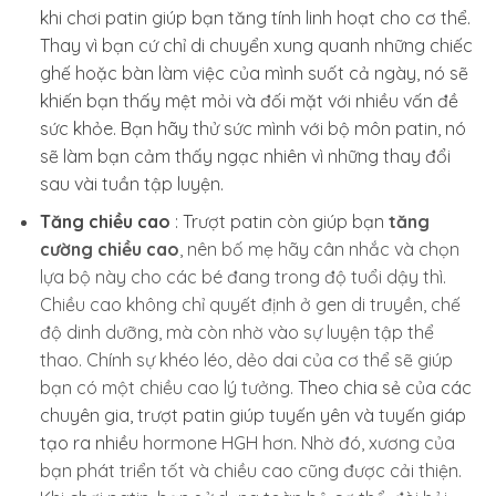
khi chơi patin giúp bạn tăng tính linh hoạt cho cơ thể.
Thay vì bạn cứ chỉ di chuyển xung quanh những chiếc
ghế hoặc bàn làm việc của mình suốt cả ngày, nó sẽ
khiến bạn thấy mệt mỏi và đối mặt với nhiều vấn đề
sức khỏe. Bạn hãy thử sức mình với bộ môn patin, nó
sẽ làm bạn cảm thấy ngạc nhiên vì những thay đổi
sau vài tuần tập luyện.
Tăng chiều cao
: Trượt patin còn giúp bạn
tăng
cường chiều cao
, nên bố mẹ hãy cân nhắc và chọn
lựa bộ này cho các bé đang trong độ tuổi dậy thì.
Chiều cao không chỉ quyết định ở gen di truyền, chế
độ dinh dưỡng, mà còn nhờ vào sự luyện tập thể
thao. Chính sự khéo léo, dẻo dai của cơ thể sẽ giúp
bạn có một chiều cao lý tưởng.
Theo chia sẻ của các
chuyên gia, trượt patin giúp tuyến yên và tuyến giáp
tạo ra nhiều
hormone HGH
hơn. Nhờ đó, xương của
bạn phát triển tốt và chiều cao cũng được cải thiện.