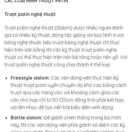
CÁC LOẠI HÌNH TRƯỢT PATIN
Trượt patin nghệ thuật
Trượt patin nghệ thuật (Slalom) được nhiều người đánh
giá có nhiều kỹ thuật, động tác giống với loại hình trượt
băng nghệ thuật. Nếu trượt băng nghệ thuật chỉ thực
hiện trên sân bằng thì các kỹ thuật trượt patin nghệ
thuật có thể thực hiện trên nền bê tông hoặc nền gỗ. Với
trượt patin nghệ thuật cũng chia thành 4 thể loại:
Freestyle slalom:
Các vận động viên thực hiện kỹ
thuật trượt patin uyển chuyển độ khó cao bằng cách
trượt qua các hàng cốc với khoảng cách giữa các
cốc nhỏ hợp chỉ từ 50-120cm đồng thời phải kết hợp
với âm nhạc để tạo nên bài biểu diễn sinh động.
Battle slalom:
Để giành chiến thắng trong bộ môn
này, thì các vận động viên phải giành số điểm các kỹ