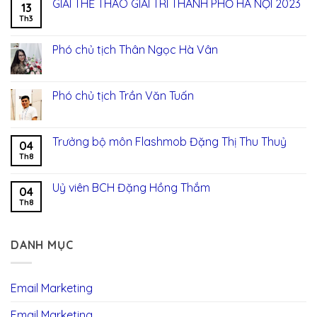
GIẢI THỂ THAO GIẢI TRÍ THÀNH PHỐ HÀ NỘI 2023
13
Th3
Phó chủ tịch Thân Ngọc Hà Vân
Phó chủ tịch Trần Văn Tuấn
Trưởng bộ môn Flashmob Đặng Thị Thu Thuỷ
04
Th8
Uỷ viên BCH Đặng Hồng Thắm
04
Th8
DANH MỤC
Email Marketing
Email Marketing