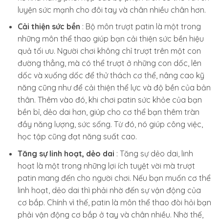
luyện sức mạnh cho đôi tay và chân nhiều chân hơn.
Cải thiện sức bền
: Bộ môn trượt patin là một trong
những môn thể thao giúp bạn cải thiện sức bền hiệu
quả tối ưu. Người chơi không chỉ trượt trên một con
đường thẳng, mà có thể trượt ở những con dốc, lên
dốc và xuống dốc để thử thách cơ thể, nâng cao kỹ
năng cũng như để cải thiện thể lực và độ bền của bản
thân. Thêm vào đó, khi chơi patin sức khỏe của bạn
bền bỉ, dẻo dai hơn, giúp cho cơ thể bạn thêm tràn
đầy năng lượng, sức sống. Từ đó, nó giúp công việc,
học tập cũng đạt năng suất cao.
Tăng sự linh hoạt, dẻo dai
: Tăng sự dẻo dai, linh
hoạt là một trong những lợi ích tuyệt vời mà trượt
patin mang đến cho người chơi. Nếu bạn muốn cơ thể
linh hoạt, dẻo dai thì phải nhờ đến sự vận động của
cơ bắp. Chính vì thế, patin là môn thể thao đòi hỏi bạn
phải vận động cơ bắp ở tay và chân nhiều. Nhờ thế,