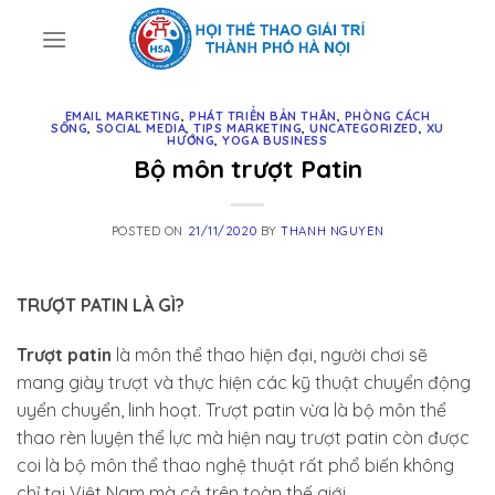
Skip
to
content
EMAIL MARKETING
,
PHÁT TRIỂN BẢN THÂN
,
PHÒNG CÁCH
SỐNG
,
SOCIAL MEDIA
,
TIPS MARKETING
,
UNCATEGORIZED
,
XU
HƯỚNG
,
YOGA BUSINESS
Bộ môn trượt Patin
POSTED ON
21/11/2020
BY
THANH NGUYEN
TRƯỢT PATIN LÀ GÌ?
Trượt patin
là môn thể thao hiện đại, người chơi sẽ
mang giày trượt và thực hiện các kỹ thuật chuyển động
uyển chuyển, linh hoạt. Trượt patin vừa là bộ môn thể
thao rèn luyện thể lực mà hiện nay trượt patin còn được
coi là bộ môn thể thao nghệ thuật rất phổ biến không
chỉ tại Việt Nam mà cả trên toàn thế giới.