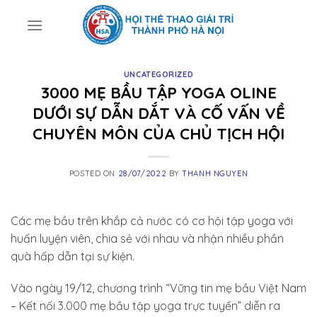
Skip
to
content
UNCATEGORIZED
3000 MẸ BẦU TẬP YOGA OLINE
DƯỚI SỰ DẪN DẮT VÀ CỐ VẤN VỀ
CHUYÊN MÔN CỦA CHỦ TỊCH HỘI
POSTED ON
28/07/2022
BY
THANH NGUYEN
Các mẹ bầu trên khắp cả nước có cơ hội tập yoga với
huấn luyện viên, chia sẻ với nhau và nhận nhiều phần
quà hấp dẫn tại sự kiện.
Vào ngày 19/12, chương trình “Vững tin mẹ bầu Việt Nam
– Kết nối 3.000 mẹ bầu tập yoga trực tuyến” diễn ra