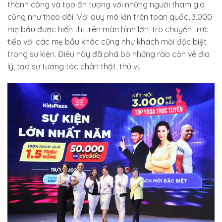
thành công và tạo ấn tượng với những người tham gia
cũng như theo dõi. Với quy mô lớn trên toàn quốc, 3.000
mẹ bầu được hiển thị trên màn hình lớn, trò chuyện trực
tiếp với các mẹ bầu khác cũng như khách mời đặc biệt
trong sự kiện. Điều này đã phá bỏ những rào cản về địa
lý, tạo sự tương tác chân thật, thú vị.