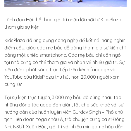
Lãnh đạo Hội thể thao giải trí nhận lời mời từ KidsPlaza
tham gia sự kiện.
KidsPlaza đã ứng dụng công nghệ để kết nối hàng nghìn
điểm cầu, giúp các mẹ bầu dễ dàng tham gia sự kiện chỉ
bằng một chiếc smartphone. Các mẹ bầu chỉ cần ngồi
tại nhà cũng có thể tham gia và nhận về nhiều giá trị. Sự
kiện được phát sóng trực tiếp trên kênh fanpage và
YouTube của KidsPlaza thu hút hơn 20.000 người xem
cùng lúc.
Tại sự kiện trực tuyến, 3.000 mẹ bầu đã cùng nhau tập
những động tác yoga đơn giản, tốt cho sức khoẻ với sự
hướng dẫn của huấn luyện viên Gurdev Singh – Phó chủ
tịch Liên đoàn Yoga châu Á, trò chuyện cùng ca sĩ Đông
Nhi, NSƯT Xuân Bắc, giải trí với nhiều minigame hấp dẫn.